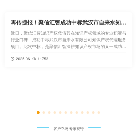
聚信汇智受邀担任“贤才聚盘” 创赛评委 赋能区域科创生态

2026年7月，由中共昆明市盘龙区委、盘龙区人民政
府主办，区委组织部具体实施的第五届“贤才聚盘”创新
创业创造大赛圆满落幕。本届大赛以“青创赋能・逐梦
春城”为主题，创新构建“2+1+N”立体化赛事体系，累
计征集来自全国的参赛项目469个，覆盖数字经济、
绿色低碳、民生服务、生物科技、文化创意等重点产
业领域。大赛自2022年创办以来已连
2026-08
0


客户立场 专家视野