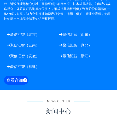
权、诉讼代理等核心领域，延伸至科技项目申报、技术成果转化、知识产权战
略规划、体系认证咨询等增值服务，形成从基础权利保护到高阶价值运营的一
体化解决方案，助力企业打通知识产权创造、运用、保护、管理全流程，为科
技创新与市场竞争筑牢知识产权屏障。
聚信汇智（北京）
聚信汇智（山东）


聚信汇智（云南）
聚信汇智（湖北）


聚信汇智（安徽）
聚信汇智（浙江）


聚信汇智（福建）

查看详细

NEWS CENTER
新闻中心